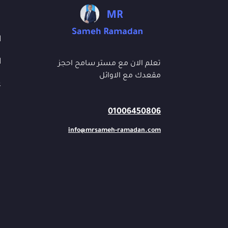
ا
ا
تعلم الان مع مستر سامح احجز
مقعدك مع الاوائل
ع
01006450806
info@mrsameh-ramadan.com