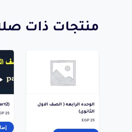
منتجات ذات صلة
الوحده الرابعه ( الصف الاول
art2)
الثانوى)
GP
25
EGP
25
إضاف