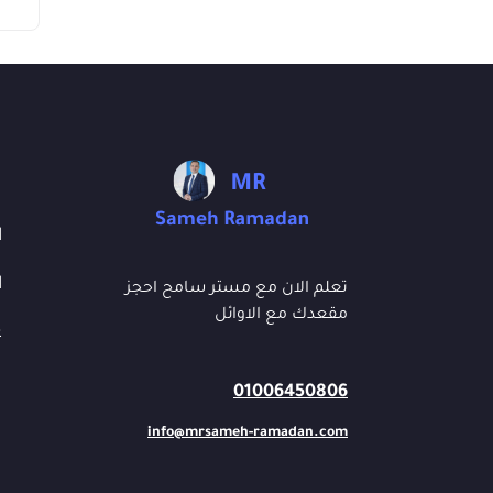
ا
ا
تعلم الان مع مستر سامح احجز
مقعدك مع الاوائل
ع
01006450806
info@mrsameh-ramadan.com